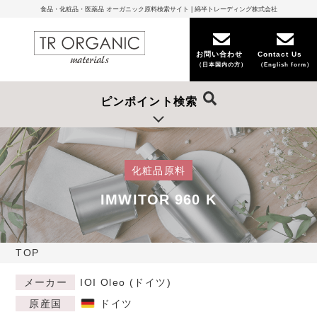
食品・化粧品・医薬品 オーガニック原料検索サイト | 綿半トレーディング株式会社
お問い合わせ
Contact Us
（日本国内の方）
（English form）
ピンポイント検索
化粧品原料
IMWITOR 960 K
TOP
メーカー
IOI Oleo (ドイツ)
原産国
ドイツ