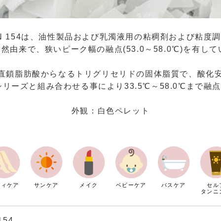
SAN 154は、油性製品および乳濁液用の粘稠剤および粘度
天然由来で、狭いピーク幅の融点(53.0～58.0℃)を有し
飽和直鎖脂肪酸からなるトリグリセリドの固体脂質で、酸化
Nシリーズと組み合わせる事により33.5℃～58.0℃まで
外観：白色ペレット
ディケア
サンケア
メイク
ベビーケア
バスケア
セル
タンニ
154