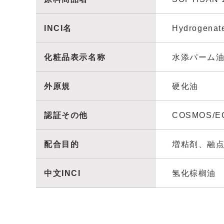
INCI名
Hydrogenat
化粧品表示名称
水添パーム
外原規
硬化油
認証その他
COSMOS/E
配合目的
増粘剤、融
中文INCI
氢化棕榈油