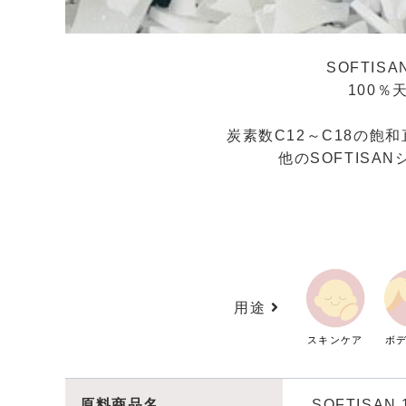
SOFTI
100％
炭素数C12～C18の
他のSOFTISA
用途
スキンケア
ボ
原料商品名
SOFTISAN 