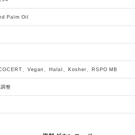
ed Palm Oil
油
COCERT、Vegan、Halal、Kosher、RSPO MB
点調整