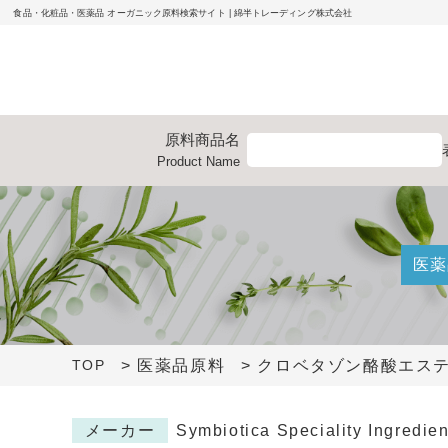
食品・化粧品・医薬品 オーガニック原料検索サイト | 綿半トレーディング株式会社
原料
商品名
Product
Name
医薬
> 医薬品原料
> クロベタゾン酪酸エス
TOP
メーカー
Symbiotica Speciality Ingredie