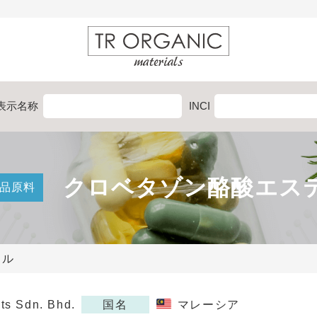
表示
名称
INCI
クロベタゾン酪酸エス
品原料
テル
nts Sdn. Bhd.
国名
マレーシア