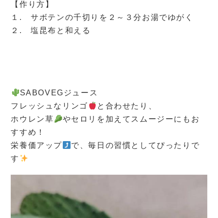
【作り方】
１. サボテンの千切りを２～３分お湯でゆがく
２. 塩昆布と和える
SABOVEGジュース
フレッシュなリンゴ
と合わせたり、
ホウレン草
やセロリを加えてスムージーにもお
すすめ！
栄養価アップ
で、毎日の習慣としてぴったりで
す