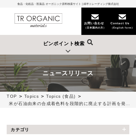
食品・化粧品・医薬品 オーガニック原料検索サイト | 綿半トレーディング株式会社
お問い合わせ
Contact Us
（日本国内の方）
（English form）
ピンポイント検索
ニュースリリース
>
>
>
TOP
Topics
Topics (食品)
米が石油由来の合成着色料を段階的に廃止する計画を発表！
カテゴリ