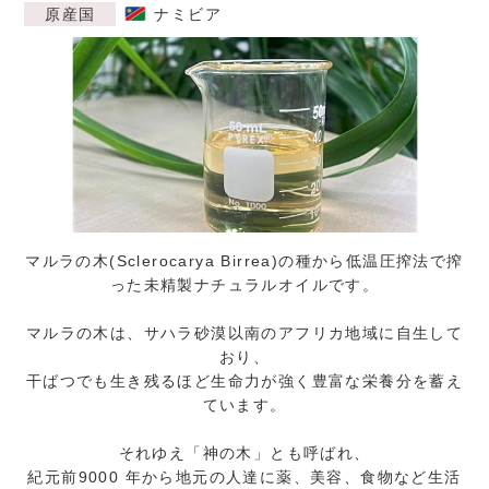
原産国
ナミビア
マルラの木(Sclerocarya Birrea)の種から低温圧搾法で搾
った未精製ナチュラルオイルです。
マルラの木は、サハラ砂漠以南のアフリカ地域に自生して
おり、
干ばつでも生き残るほど生命力が強く豊富な栄養分を蓄え
ています。
それゆえ「神の木」とも呼ばれ、
紀元前9000 年から地元の人達に薬、美容、食物など生活