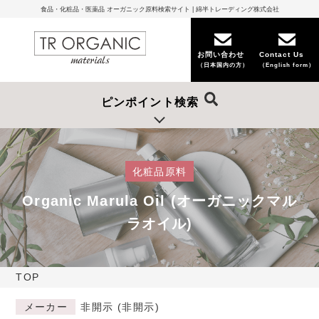
食品・化粧品・医薬品 オーガニック原料検索サイト | 綿半トレーディング株式会社
お問い合わせ
Contact Us
（日本国内の方）
（English form）
ピンポイント検索
化粧品原料
Organic Marula Oil (オーガニックマル
ラオイル)
TOP
メーカー
非開示 (非開示)