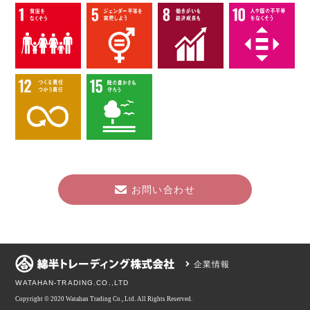
お問い合わせ
企業情報
WATAHAN-TRADING.CO.,LTD
Copyright © 2020 Watahan Trading Co., Ltd. All Rights Reserved.