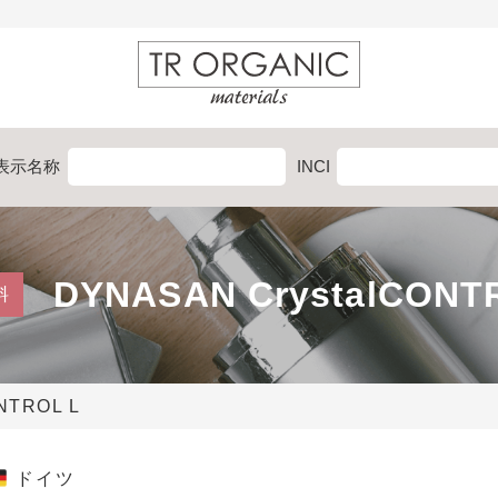
表示
名称
INCI
DYNASAN CrystalCONT
料
NTROL L
ドイツ