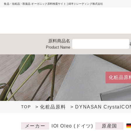
食品・化粧品・医薬品 オーガニック原料検索サイト | 綿半トレーディング株式会社
原料
商品名
Product
Name
化粧品原
> 化粧品原料
> DYNASAN CrystalCO
TOP
メーカー
IOI Oleo (ドイツ)
原産国