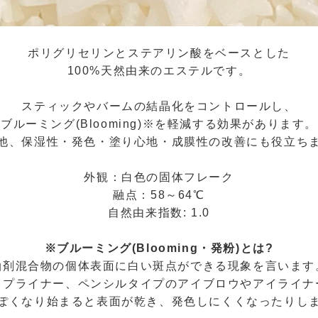
ポリグリセリンとステアリン酸をベースとした
100%天然由来のエステルです。
スティックやバームの結晶化をコントロールし、
ブルーミング(Blooming)※を軽減する効果があります。
他、保湿性・発色・塗り心地・成膜性の改善にも役立ち
外観：白色の固体フレーク
融点：58～64℃
自然由来指数: 1.0
※ブルーミング(Blooming・発粉)とは?
油剤混合物の個体表面に白い斑点ができる現象を言います
ップライナー、ペンシルタイプのアイブロウやアイライナ
ぽくなり始まると表面が乾き、発色しにくくなったりし