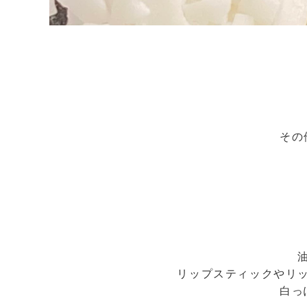
その
リップスティックやリ
白っ