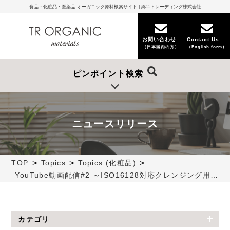
食品・化粧品・医薬品 オーガニック原料検索サイト | 綿半トレーディング株式会社
お問い合わせ
Contact Us
（日本国内の方）
（English form）
ピンポイント検索
ニュースリリース
>
>
>
TOP
Topics
Topics (化粧品)
YouTube動画配信#2 ～ISO16128対応クレンジング用原料のご紹介～
カテゴリ