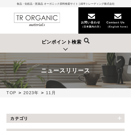
食品・化粧品・医薬品 オーガニック原料検索サイト | 綿半トレーディング株式会社
お問い合わせ
Contact Us
（日本国内の方）
（English form）
ピンポイント検索
ニュースリリース
>
>
TOP
2023年
11月
カテゴリ