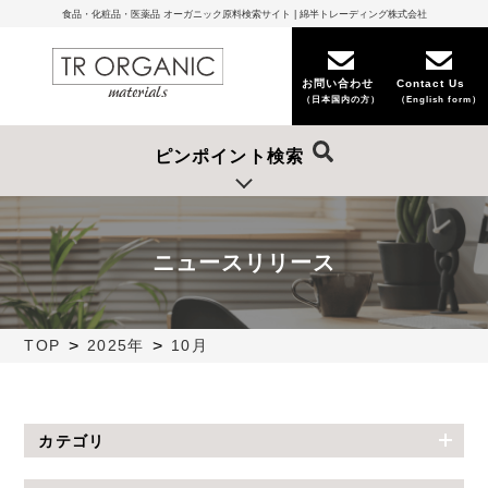
食品・化粧品・医薬品 オーガニック原料検索サイト | 綿半トレーディング株式会社
お問い合わせ
Contact Us
（日本国内の方）
（English form）
ピンポイント検索
ニュースリリース
>
>
TOP
2025年
10月
カテゴリ