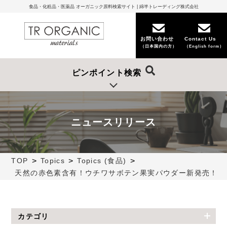
食品・化粧品・医薬品 オーガニック原料検索サイト | 綿半トレーディング株式会社
お問い合わせ
Contact Us
（日本国内の方）
（English form）
ピンポイント検索
ニュースリリース
>
>
>
TOP
Topics
Topics (食品)
天然の赤色素含有！ウチワサボテン果実パウダー新発売！
カテゴリ