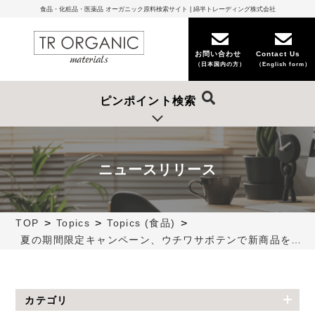
食品・化粧品・医薬品 オーガニック原料検索サイト | 綿半トレーディング株式会社
お問い合わせ
Contact Us
（日本国内の方）
（English form）
ピンポイント検索
ニュースリリース
>
>
>
TOP
Topics
Topics (食品)
夏の期間限定キャンペーン、ウチワサボテンで新商品を開発しませんか？
カテゴリ