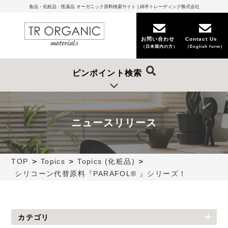
食品・化粧品・医薬品 オーガニック原料検索サイト | 綿半トレーディング株式会社
お問い合わせ
Contact Us
（日本国内の方）
（English form）
ピンポイント検索
ニュースリリース
>
>
>
TOP
Topics
Topics (化粧品)
シリコーン代替原料『PARAFOL® 』シリーズ！
カテゴリ